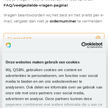
FAQ/veelgestelde-vragen-pagina!
Vragen beantwoorden wij het best en het snelst per e-
mail, vergeet dan niet je
ordernummer
te vermelden.
Ga naar FAQ
Postadres
Onze websites maken gebruik van cookies
Postbus 58003
Wij, QSBN, gebruiken cookies om content en
1040 HA AMSTERDAM
advertenties te personaliseren, om functies voor social
media te bieden en om ons websiteverkeer te
KvK: 33281439
analyseren. Ook delen we informatie over uw gebruik van
onze site met onze partners voor social media,
BTW: NL.8049.71.262.B01
adverteren en analyse. Deze partners kunnen deze
gegevens combineren met andere informatie die u aan ze